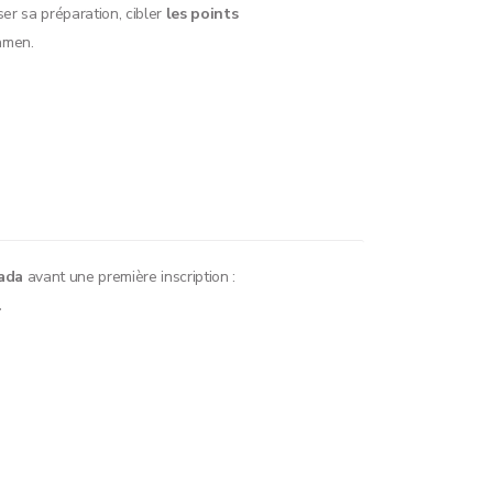
r sa préparation, cibler
les points
amen.
ada
avant une première inscription :
.