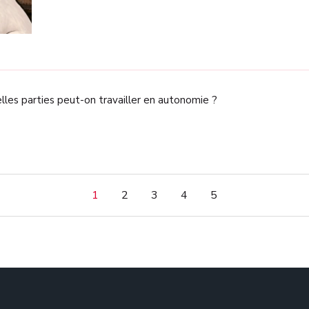
les parties peut-on travailler en autonomie ?
1
2
3
4
5