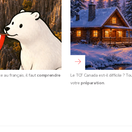
Read more …
 au français, il faut
comprendre
Le TCF Canada est-il difficile ? T
votre
préparation
.