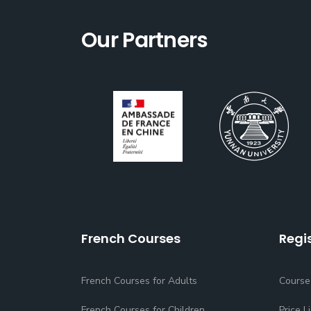
Our Partners
French Courses
Regi
French Courses for Adults
Course
French Courses for Children
Price Li