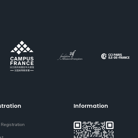
stration
Information
 Registration
st