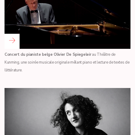
Read more …
Concert du pianiste belge Olivier De Spiegeleir
au Théâtre de
Kunming, une soirée musicale originale mêlant piano et lecture de textes de
llittérature.