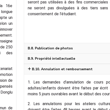
seront pas utilisées à des fins commerciales
 la 16e
ne seront pas divulguées à des tiers sans 
 longue
consentement de l’étudiant.
mpte un
elon un
 innover
nement.
nseigne
 de 250
B.8. Publication de photos
si des
B.9. Propriété intellectuelle
enariat
B.10. Annulation et remboursement
romotion
usion de
1. Les demandes d’annulation de cours po
spensés
adultes/enfants doivent être faites par écrit
à Donglu
moins 5 jours ouvrables avant le début des cour
2. Les annulations pour les ateliers culture
mmun de
doivent être faites 48 heures avant le début