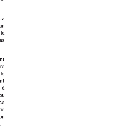
ra
un
la
pas
ent
ire
le
nt
 à
ou
ce
tié
on
.