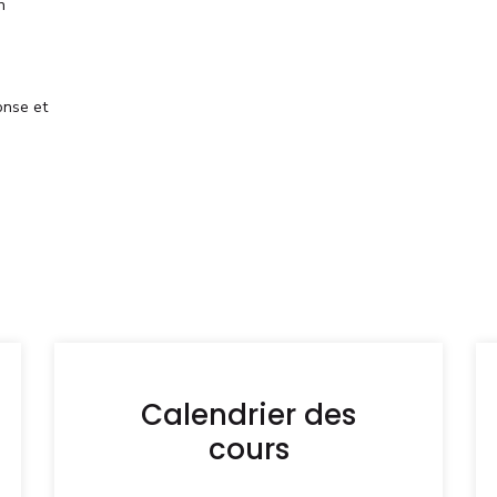
n
onse et
Calendrier des
cours