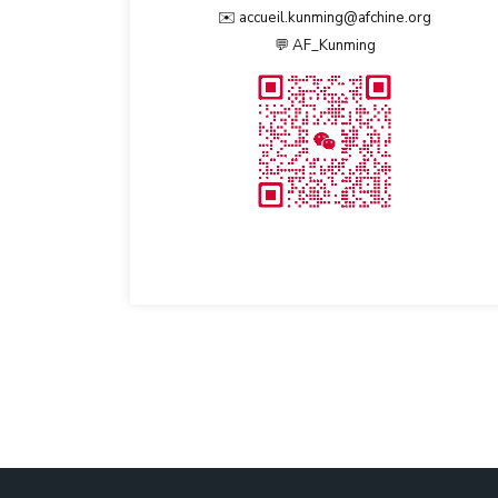
✉️
accueil.kunming@afchine.org
💬 AF_Kunming