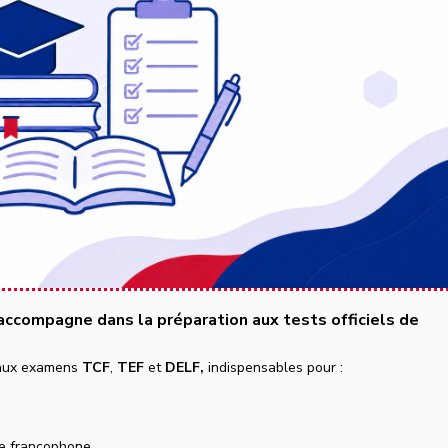
accompagne dans la préparation aux tests officiels de
é aux examens
TCF
,
TEF
et
DELF,
indispensables pour :
n
le francophone