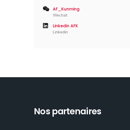
AF_Kunming
Wechat
Linkedin AFK
Linkedin
Nos partenaires