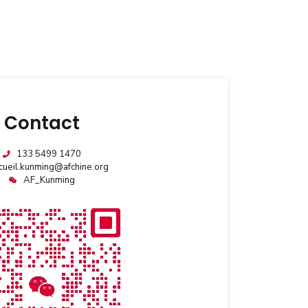
Contact
133 5499 1470
cueil.kunming@afchine.org
AF_Kunming