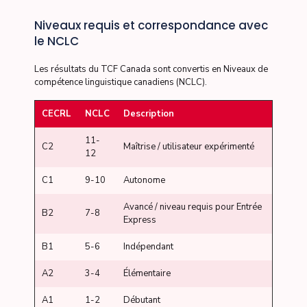
Niveaux requis et correspondance avec
le NCLC
Les résultats du TCF Canada sont convertis en Niveaux de
compétence linguistique canadiens (NCLC).
CECRL
NCLC
Description
11-
C2
Maîtrise / utilisateur expérimenté
12
C1
9-10
Autonome
Avancé / niveau requis pour Entrée
B2
7-8
Express
B1
5-6
Indépendant
A2
3-4
Élémentaire
A1
1-2
Débutant