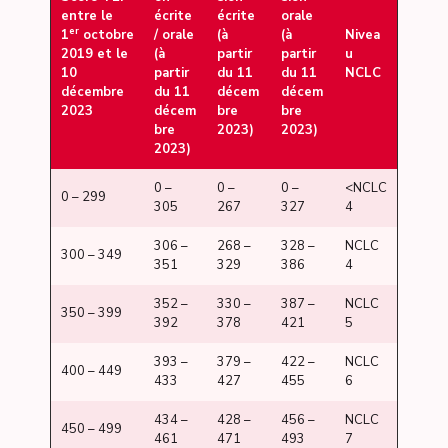
entre le
écrite
écrite
orale
er
1
octobre
/ orale
(à
(à
Nivea
2019 et le
(à
partir
partir
u
10
partir
du 11
du 11
NCLC
décembre
du 11
décem
décem
2023
décem
bre
bre
bre
2023)
2023)
2023)
0 –
0 –
0 –
<NCLC
0 – 299
305
267
327
4
306 –
268 –
328 –
NCLC
300 – 349
351
329
386
4
352 –
330 –
387 –
NCLC
350 – 399
392
378
421
5
393 –
379 –
422 –
NCLC
400 – 449
433
427
455
6
434 –
428 –
456 –
NCLC
450 – 499
461
471
493
7