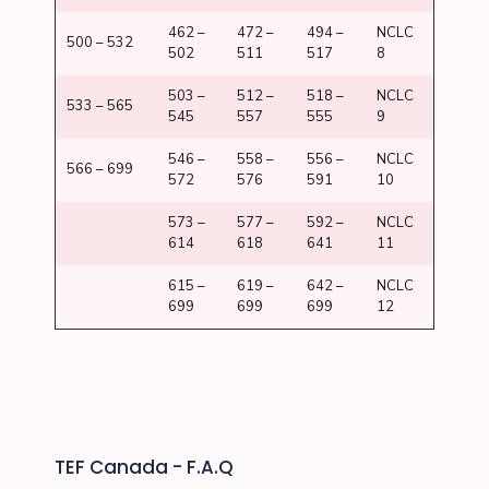
462 –
472 –
494 –
NCLC
500 – 532
502
511
517
8
503 –
512 –
518 –
NCLC
533 – 565
545
557
555
9
546 –
558 –
556 –
NCLC
566 – 699
572
576
591
10
573 –
577 –
592 –
NCLC
614
618
641
11
615 –
619 –
642 –
NCLC
699
699
699
12
TEF Canada - F.A.Q