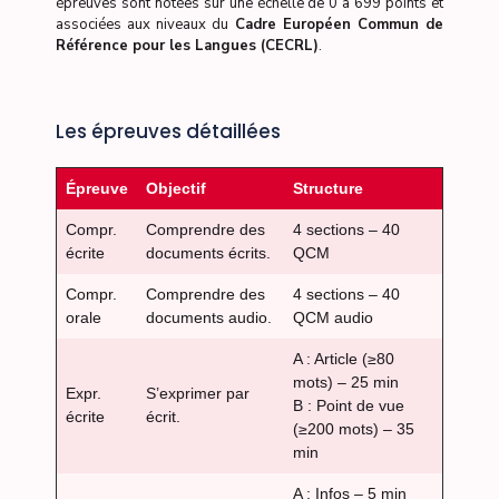
épreuves sont notées sur une échelle de 0 à 699 points et
associées aux niveaux du
Cadre Européen Commun de
Référence pour les Langues (CECRL)
.
Les épreuves détaillées
Épreuve
Objectif
Structure
Compr.
Comprendre des
4 sections – 40
écrite
documents écrits.
QCM
Compr.
Comprendre des
4 sections – 40
orale
documents audio.
QCM audio
A : Article (≥80
mots) – 25 min
Expr.
S’exprimer par
B : Point de vue
écrite
écrit.
(≥200 mots) – 35
min
A : Infos – 5 min