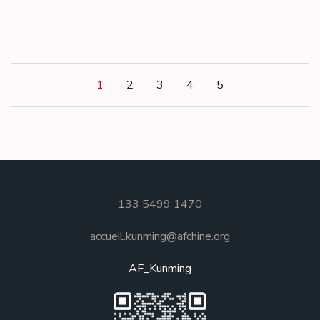
1
2
3
4
5
133 5499 1470
accueil.kunming@afchine.org
AF_Kunming