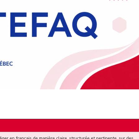
iger en français de manière claire, structurée et pertinente, sur des