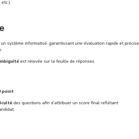
etc.).
ve
 un système informatisé, garantissant une évaluation rapide et précise
n.
mbiguïté
est relevée sur la feuille de réponses.
0 point
iculté
des questions afin d’attribuer un score final reflétant
ndidat.