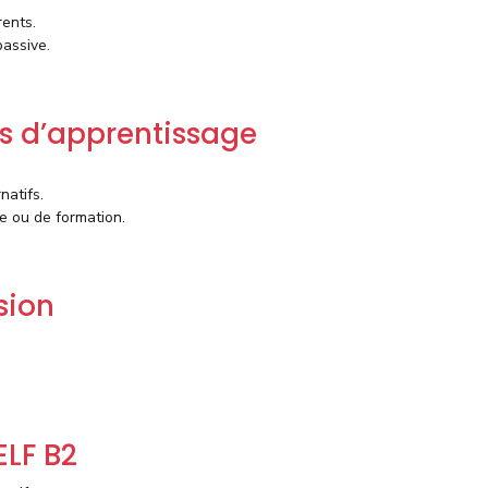
rents.
passive.
es d’apprentissage
natifs.
le ou de formation.
sion
ELF B2