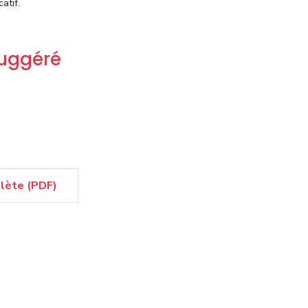
atif.
suggéré
plète (PDF)