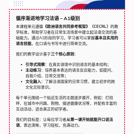
循序渐进地学习法语 – A1级别
本课程单元遵循
《欧洲语言共同参考框架》（CECRL）
的教
学标准，帮助学习者在日常生活场景中建立起法语交流的基
础能力。通过A1阶段的学习，学习者可以掌握
基本且实用的
语言技能
，在口语与书写中进行简单交流。
我们的教学设计基于
三个核心原则
：
引导式观察
：在真实语境中识别语言的基本结构；
主动练习
：培养基本表达的语言反应能力，如提问、
自我介绍、日常交流等；
文化融入
：了解法语国家的日常习惯，建立初步的跨
文化交际意识。
每个单元围绕一个贴近生活的主题逐步展开，例如：打招
呼、在城市中问路、购物、描述健康状况等，并配有丰富的
互动活动，适合真正的初学者。
我们的目标是：让每位学习者
从第一课开始就能开口说法
语
，表达清晰，学习轻松，充满动力。