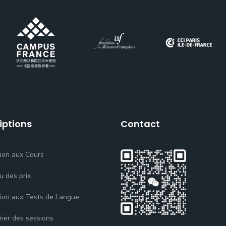
iptions
Contact
tion aux Cours
u des prix
tion aux Tests de Langue
rier des sessions