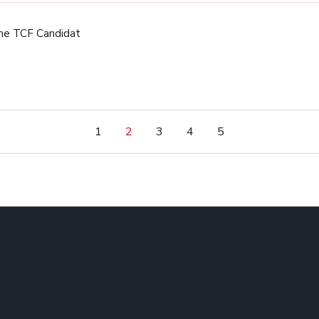
rme TCF Candidat
1
2
3
4
5