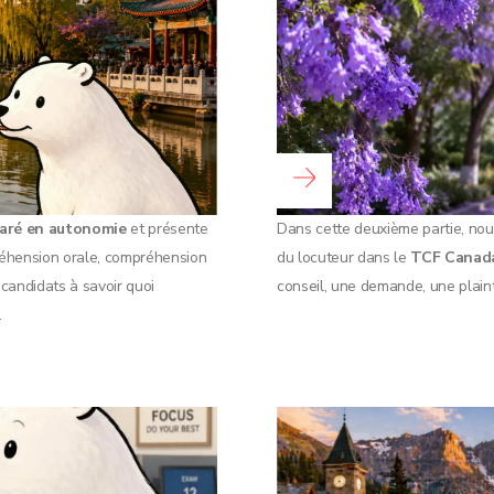
Lire la suite...
aré en autonomie
et présente
Dans cette deuxième partie, nous
éhension orale, compréhension
du locuteur dans le
TCF Canad
s candidats à savoir quoi
conseil, une demande, une plaint
.