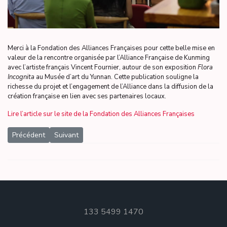
Merci à la Fondation des Alliances Françaises pour cette belle mise en
valeur de la rencontre organisée par l’Alliance Française de Kunming
avec l’artiste français Vincent Fournier, autour de son exposition
Flora
Incognita
au Musée d’art du Yunnan. Cette publication souligne la
richesse du projet et l’engagement de l’Alliance dans la diffusion de la
création française en lien avec ses partenaires locaux.
Lire l’article sur le site de la Fondation des Alliances Françaises
Article précédent : Thierry Bornier à l’Alliance Française de Kunmi
Article suivant : La Fresque du Climat à l’honneur gr
Précédent
Suivant
133 5499 1470