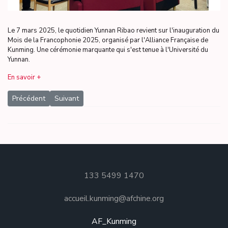
Le 7 mars 2025, le quotidien Yunnan Ribao revient sur l'inauguration du
Mois de la Francophonie 2025, organisé par l'Alliance Française de
Kunming. Une cérémonie marquante qui s'est tenue à l'Université du
Yunnan.
En savoir +
Article précédent : L'exposition « Écrire en français » dévoile ses
Article suivant : L'Alliance Française de Kunming à l'
Précédent
Suivant
133 5499 1470
accueil.kunming@afchine.org
AF_Kunming