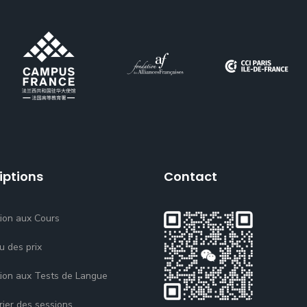
iptions
Contact
tion aux Cours
u des prix
tion aux Tests de Langue
rier des sessions