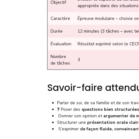
Objectif
appropriée dans des situations
Caractère
Épreuve modulaire – choisie se
Durée
12 minutes (3 tâches – avec te
Évaluation
Résultat exprimé selon le CEC
Nombre
3
de tâches
Savoir-faire attend
Parler de soi, de sa famille et de son trav
❓ Poser des
questions bien structurées
️ Donner son opinion et
argumenter de m
Structurer une
présentation orale clai
️ S’exprimer
de façon fluide, convainca