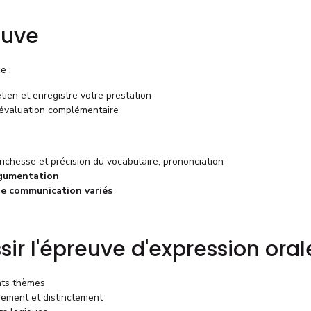
euve
e :
etien et enregistre votre prestation
 évaluation complémentaire
 richesse et précision du vocabulaire, prononciation
rgumentation
de communication variés
sir l'épreuve d'expression oral
nts thèmes
irement et distinctement