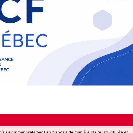
 à s’exprimer oralement en français de manière claire, structurée et