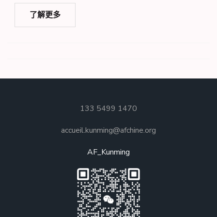
了解更多
133 5499 1470
accueil.kunming@afchine.org
AF_Kunming