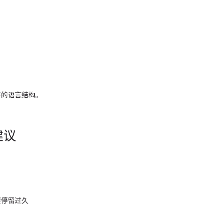
；
好的语言结构。
建议
要停留过久