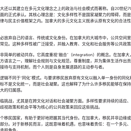
大还以其建立在多元文化理念之上的政治与社会模式而著称。自20世纪7
面的正式承认。其核心理念是：文化多样性不是国家凝聚力的障碍，而是
律与民主价值框架之内。加拿大的多元文化主义既承认原有文化的合法性
必放弃自己的语言、传统或文化身份。在加拿大的大城市中，公共空间里
常见。这种多样性被广泛接受，并融入教育、文化和社会服务等公共政策
简单的被动共存。它高度重视“融合”（integration）的概念。在加拿
方语言之一，理解社会规则与文化规范，尊重制度，并为集体生活作出贡
接待与支持机制，而个人则是自身发展道路的主动参与者。
逻辑不同于“同化”模式。与要求移民放弃原有文化以融入单一身份的同化
标不是文化统一，而是社会凝聚。这也解释了为什么许多移民能够在保持
大的归属感。
临挑战，尤其是在跨文化对话和社会凝聚方面。多样性要求持续的适应、
歧视政策和机会平等为核心的公共政策来回应这些挑战。
个移民国家，有助于更好地把握其当代身份。在加拿大，移民并非边缘或
部分。对于新移民而言，这既意味着机遇，也意味着责任：在一个多元、
承担角色。