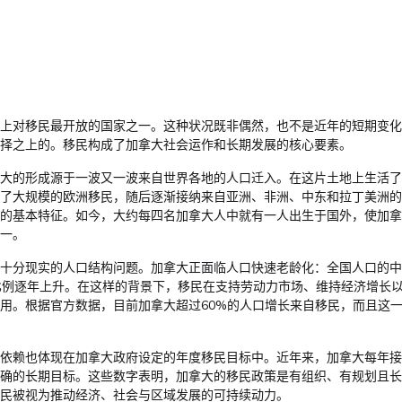
上对移民最开放的国家之一。这种状况既非偶然，也不是近年的短期变化
择之上的。移民构成了加拿大社会运作和长期发展的核心要素。
大的形成源于一波又一波来自世界各地的人口迁入。在这片土地上生活了
了大规模的欧洲移民，随后逐渐接纳来自亚洲、非洲、中东和拉丁美洲的
的基本特征。如今，大约每四名加拿大人中就有一人出生于国外，使加拿
一。
十分现实的人口结构问题。加拿大正面临人口快速老龄化：全国人口的中
比例逐年上升。在这样的背景下，移民在支持劳动力市场、维持经济增长
用。根据官方数据，目前加拿大超过60%的人口增长来自移民，而且这
依赖也体现在加拿大政府设定的年度移民目标中。近年来，加拿大每年接收
确的长期目标。这些数字表明，加拿大的移民政策是有组织、有规划且长
民被视为推动经济、社会与区域发展的可持续动力。