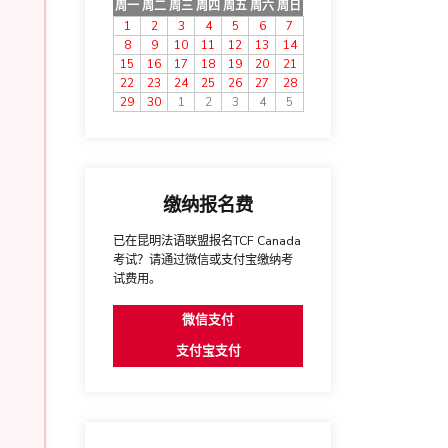
周一
周二
周三
周四
周五
周六
周日
1
2
3
4
5
6
7
8
9
10
11
12
13
14
15
16
17
18
19
20
21
22
23
24
25
26
27
28
29
30
1
2
3
4
5
缴纳报名费
已在昆明法语联盟报名TCF Canada
考试？请通过微信或支付宝缴纳考
试费用。
微信支付
支付宝支付