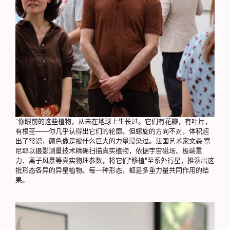
“你眼前的这些植物，从未在地球上生长过。它们有花瓣，有叶片，
有根茎——你几乎认得出它们的轮廓。但螺旋的方向不对，体积超
出了常识，颜色像是被什么巨大的力量浸染过。法国艺术家文森·富
尼耶以摄影测量技术精确扫描真实植物，依据宇宙磁场、极端重
力、离子风暴等真实物理参数，将它们"移植"至系外行星，推演出这
批形态各异的异星植物。每一种形态，都是多重力量共同作用的结
果。