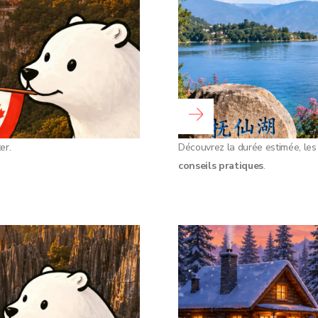
阅读全文 ...
er.
Découvrez la durée estimée, les
conseils pratiques
.