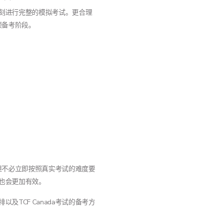
刻进行完整的模拟考试。更合理
专项备考阶段。
，但不必立即按照真实考试的难度要
也会更加有效。
TCF Canada考试的备考方