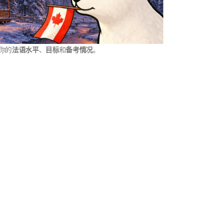
你的
法语水平
、
目标
和
备考情况
。