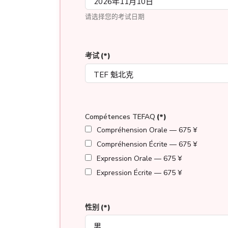
请选择您的考试日期
考试
(*)
Compétences TEFAQ
(*)
Compréhension Orale — 675 ¥
Compréhension Écrite — 675 ¥
Expression Orale — 675 ¥
Expression Écrite — 675 ¥
性别
(*)