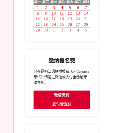
周一
周二
周三
周四
周五
周六
周日
1
2
3
4
5
6
7
8
9
10
11
12
13
14
15
16
17
18
19
20
21
22
23
24
25
26
27
28
29
30
1
2
3
4
5
缴纳报名费
已在昆明法语联盟报名TCF Canada
考试？请通过微信或支付宝缴纳考
试费用。
微信支付
支付宝支付