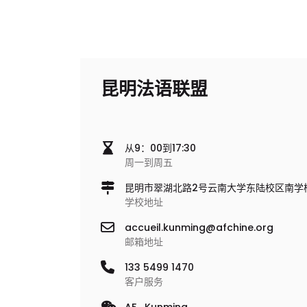
昆明法语联盟
从9：00到17:30
周一到周五
昆明市翠湖北路2号云南大学东陆校区南学楼一楼
学校地址
accueil.kunming@afchine.org
邮箱地址
133 5499 1470
客户服务
AF_Kunming